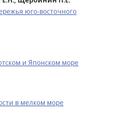
 Е.Н., Щербинин П.Е.
ережья юго-восточного
отском и Японском море
ости в мелком море