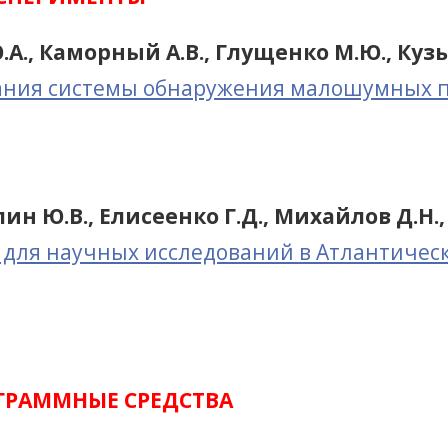
А., Каморный А.В., Глущенко М.Ю., Кузьк
ания системы обнаружения малошумных п
улин Ю.В., Елисеенко Г.Д., Михайлов Д.Н.
для научных исследований в Атлантическ
ГРАММНЫЕ СРЕДСТВА