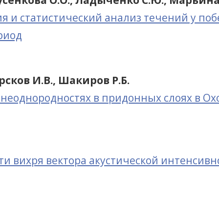
русенкова О.О., Ладыченко С.Ю., Марьина
 и статистический анализ течений у поб
риод
орсков И.В., Шакиров Р.Б.
 неоднородностях в придонных слоях в Ох
и вихря вектора акустической интенсивн