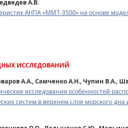
Медведев А.В.
теристик АНПА «ММТ-3500» на основе мод
ДНЫХ ИССЛЕДОВАНИЙ
оваров А.А., Самченко А.Н., Чупин В.А., 
ческие исследования особенностей расп
ких систем в верхнем слое морского дна 