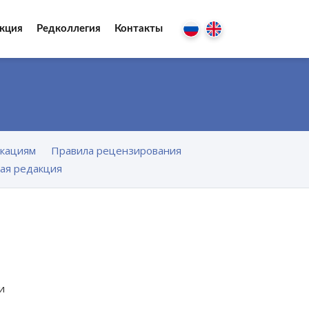
кция
Редколлегия
Контакты
икациям
Правила рецензирования
ая редакция
и