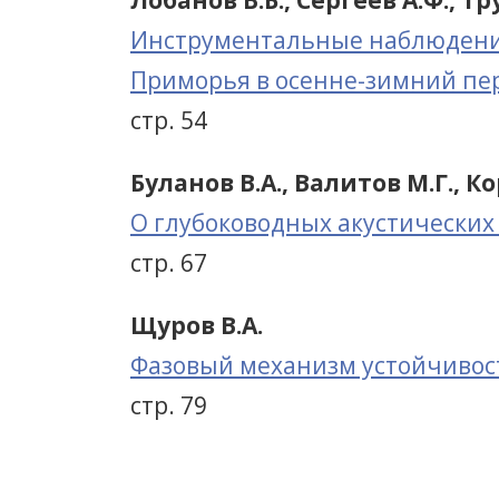
Лобанов В.Б., Сергеев А.Ф., Т
Инструментальные наблюдения
Приморья в осенне-зимний пе
стр. 54
Буланов В.А., Валитов М.Г., К
О глубоководных акустических
стр. 67
Щуров В.А.
Фазовый механизм устойчивост
стр. 79