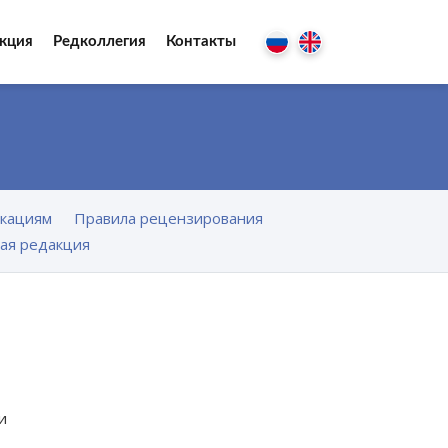
кция
Редколлегия
Контакты
икациям
Правила рецензирования
ая редакция
и