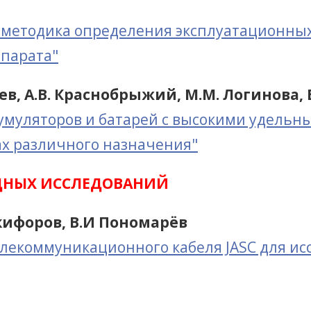
 методика определения эксплуатационных
ппарата"
цев, А.В. Краснобрыжий, М.М. Логинова, 
умуляторов и батарей с высокими удельн
ах различного назначения"
ДНЫХ ИССЛЕДОВАНИЙ
икифоров, В.И Понoмарёв
елекоммуникационного кабеля JASC для и