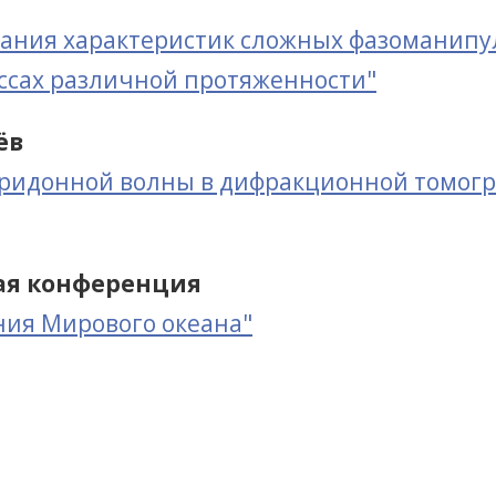
ания характеристик сложных фазоманипу
ссах различной протяженности"
ёв
ридонной волны в дифракционной томогра
кая конференция
ния Мирового океана"