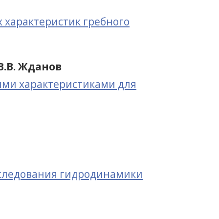
 характеристик гребного
В.В. Жданов
ыми характеристиками для
сследования гидродинамики