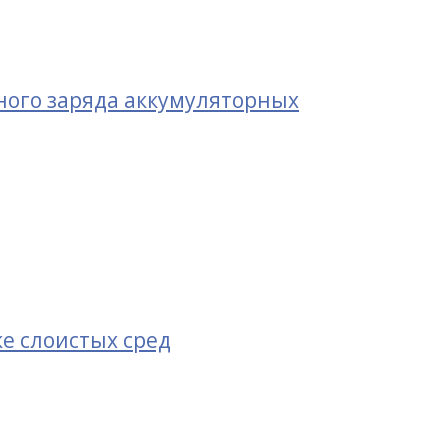
ного заряда аккумуляторных
е слоистых сред