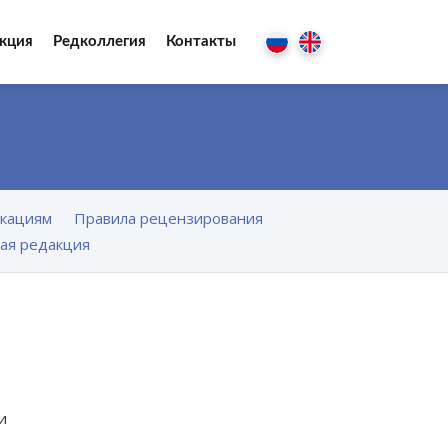
кция
Редколлегия
Контакты
икациям
Правила рецензирования
ая редакция
и