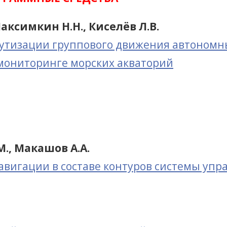
Максимкин Н.Н., Киселёв Л.В.
тизации группового движения автономны
ониторинге морских акваторий
М., Макашов А.А.
авигации в составе контуров системы уп