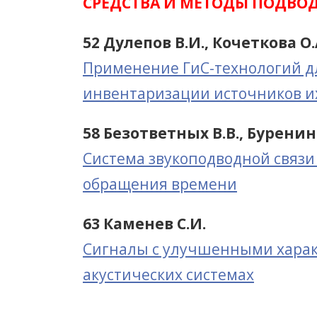
СРЕДСТВА И МЕТОДЫ ПОДВО
52 Дулепов В.И., Кочеткова О.А
Применение ГиС-технологий д
инвентаризации источников и
58 Безответных В.В., Буренин 
Система звукоподводной связ
обращения времени
63 Каменев С.И.
Сигналы с улучшенными харак
акустических системах