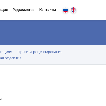
кция
Редколлегия
Контакты
икациям
Правила рецензирования
ая редакция
и