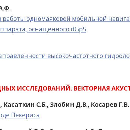
А.Ф.
и работы одномаяковой мобильной навиг
аппарата, оснащенного dGpS
правленности высокочастотного гидролок
ДНЫХ ИССЛЕДОВАНИЙ. ВЕКТОРНАЯ АКУС
, Касаткин С.Б., Злобин Д.В., Косарев Г.В.
оде Пекериса