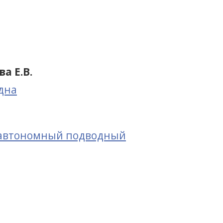
а Е.В.
дна
 автономный подводный