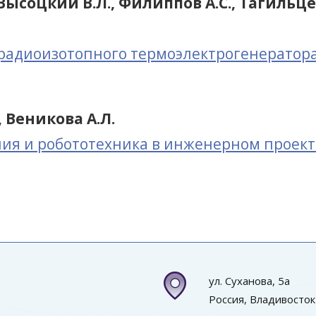
 Высоцкий В.Л., Филиппов А.С., Тагильце
радиоизотопного термоэлектрогенератора
, Веникова А.Л.
ния и робототехника в инженерном проек
ул. Суханова, 5а
Россия, Владивосток