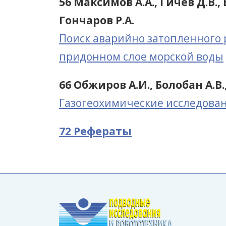
56 Максимов А.А., Гичев Д.В.,
Гончаров Р.А.
Поиск аварийно затопленного 
придонном слое морской воды
66 Обжиров А.И., Болобан А.В.
Газогеохимические исследова
72 Рефераты