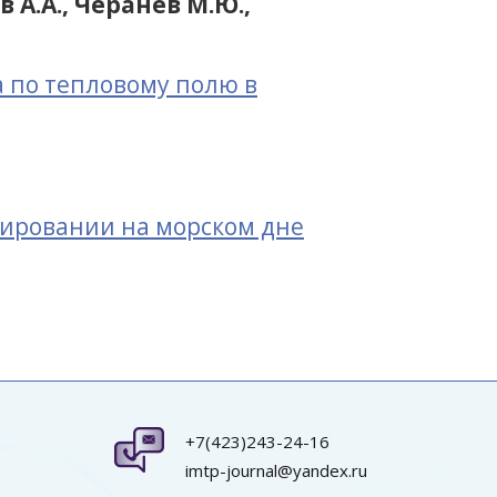
в А.А., Черанев М.Ю.,
 по тепловому полю в
тировании на морском дне
+7(423)243-24-16
imtp-journal@yandex.ru